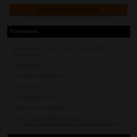
Ajánlatkéréshez kattintson ide.
Partnereink
ILH Design - Lakás, iroda, hotel felújítás,
karbantartás
Ablakszervíz
Fürdőszobawebshop
Burkolat.hu
M-acrylwebshop.hu
Intermatex mozaikok
Ferro csapok webáruháza