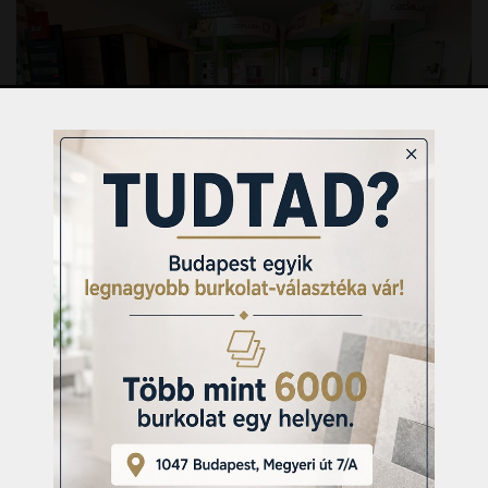
www.csempecentrum.hu - csempebolt, csempeáruház,
csempeüzlet, csempecentrum, csempevásárlás,
burkolat szaküzlet.