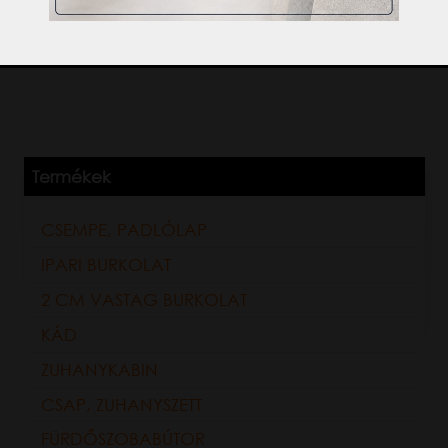
Csempebolt budapest.
Termékek
CSEMPE, PADLÓLAP
IPARI BURKOLAT
2 CM VASTAG BURKOLAT
KÁD
ZUHANYKABIN
CSAP, ZUHANYSZETT
FÜRDŐSZOBABÚTOR