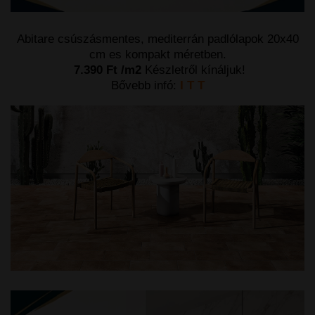
Abitare csúszásmentes, mediterrán padlólapok 20x40
cm es kompakt méretben.
7.390 Ft /m2
Készletről kínáljuk!
Bővebb infó:
I T T