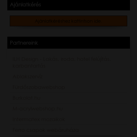
Ajánlatkérés
Ajánlatkéréshez kattintson ide.
Partnereink
ILH Design - Lakás, iroda, hotel felújítás,
karbantartás
Ablakszervíz
Fürdőszobawebshop
Burkolat.hu
M-acrylwebshop.hu
Intermatex mozaikok
Ferro csapok webáruháza